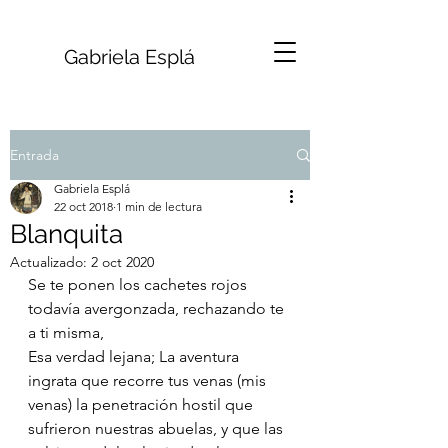
Gabriela Esplá
Entrada
Gabriela Esplá
22 oct 2018
1 min de lectura
Blanquita
Actualizado:
2 oct 2020
Se te ponen los cachetes rojos 
todavía avergonzada, rechazando te 
a ti misma,
Esa verdad lejana;
 L
a aventura 
ingrata que recorre tus venas (mis 
venas) la penetración hostil que 
sufrieron nuestras abuelas, y que las 